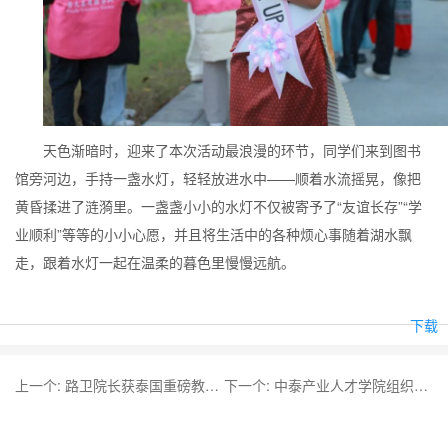
天色渐暗时，迎来了本次活动最浪漫的环节，同学们来到图书
馆旁河边，手持一盏水灯，轻轻放进水中——顺着水流摇晃，像把
黄昏揉进了涟漪里。一盏盏小小的水灯不仅被寄予了“友谊长存”“学
业顺利”等等的小小心愿，并且将生活中的各种烦心事随着湖水飘
走，跟着水灯一起在温柔的暮色里慢慢远航。
下载
上一个:
路卫院长获泰国重磅教育奖项
下一个:
中泰产业人才学院组织留学生赴无锡开展文化见学与招聘实践系列活动